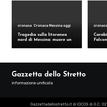
cronaca
Cronaca Messina oggi
cronac
Tragedia sulla litoranea
Carabin
nord di Messina: muore un
Falcon
ventenne, donati gli organi
operat
comand
Como
Gazzetta dello Stretto
informazione unificata
Gazzettadellostretto.it di IOCOS di G.C. 0