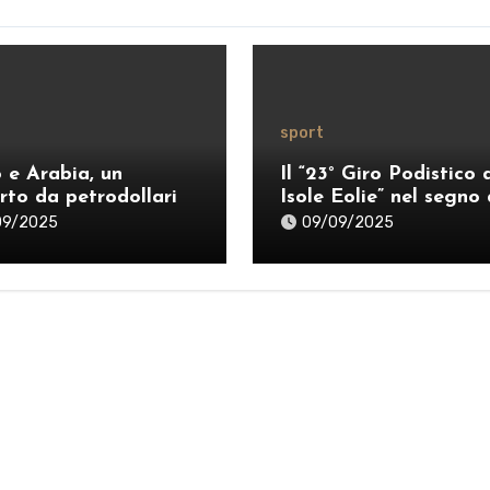
sport
o e Arabia, un
Il “23° Giro Podistico 
rto da petrodollari
Isole Eolie” nel segno 
Guidetti e Marrazzo
09/2025
09/09/2025