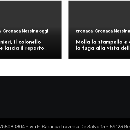
a
Cronaca Messina oggi
cronaca
Cronaca Messina
ieri, il colonello
Molla la stampella e 
e lascia il reparto
la fuga alla vista del
ivo di Messina per il
volanti, arrestato a C
o provinciale di
Re
2758080804 - via F. Baracca traversa De Salvo 15 - 89123 Reg