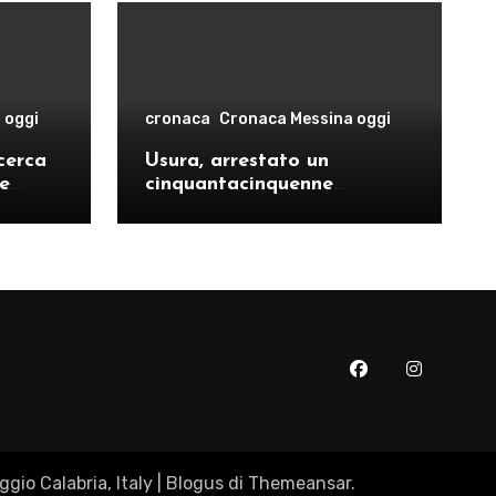
 oggi
cronaca
Cronaca Messina oggi
cerca
Usura, arrestato un
le
cinquantacinquenne
risto
messinese
gio Calabria, Italy
|
Blogus
di
Themeansar
.