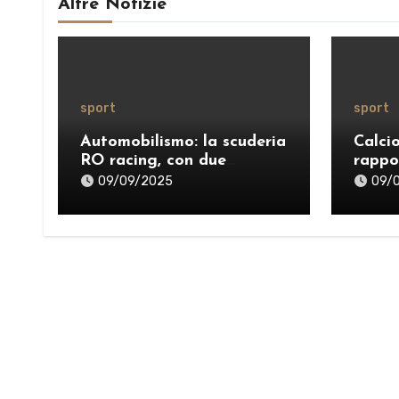
Altre Notizie
sport
sport
Automobilismo: la scuderia
Calci
RO racing, con due
rappo
successi, protagonista del
09/09/2025
09/
weekend