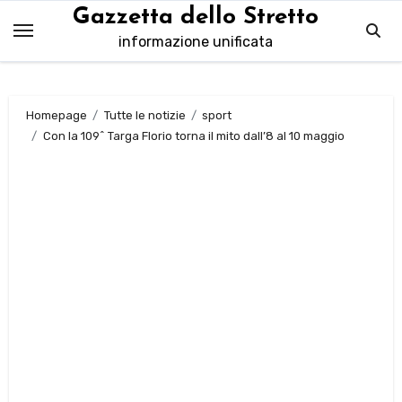
Salta
Gazzetta dello Stretto
al
informazione unificata
contenuto
Homepage
Tutte le notizie
sport
Con la 109^ Targa Florio torna il mito dall’8 al 10 maggio