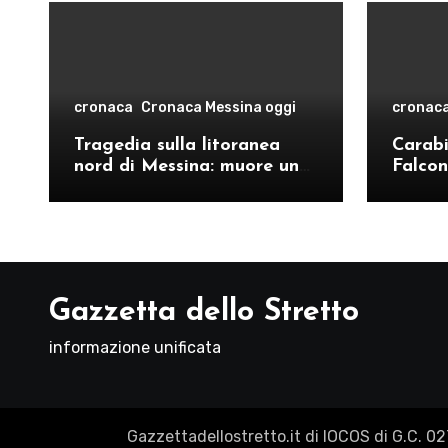
cronaca
Cronaca Messina oggi
cronac
Tragedia sulla litoranea
Carabin
nord di Messina: muore un
Falcon
ventenne, donati gli organi
operat
comand
Como
Gazzetta dello Stretto
informazione unificata
Gazzettadellostretto.it di IOCOS di G.C. 0