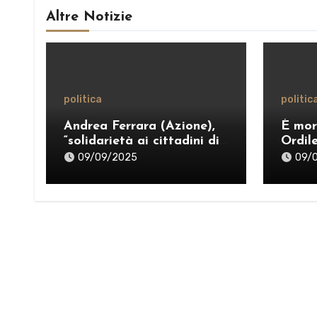
Altre Notizie
politica
politic
Andrea Ferrara (Azione),
È mor
“solidarietà ai cittadini di
Ordil
Taormina colpiti
politi
09/09/2025
09/
dall’ordinanza sui rifiuti;
sostegno al Comitato
“Diritto al Sonno” e al
gruppo PRT”