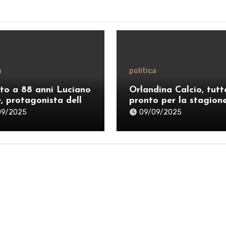
a
politica
to a 88 anni Luciano
Orlandina Calcio, tutt
e, protagonista della
pronto per la stagion
ca siciliana
2025–26: ecco il nuov
09/2025
09/09/2025
staff e lo sponsor
internazionale