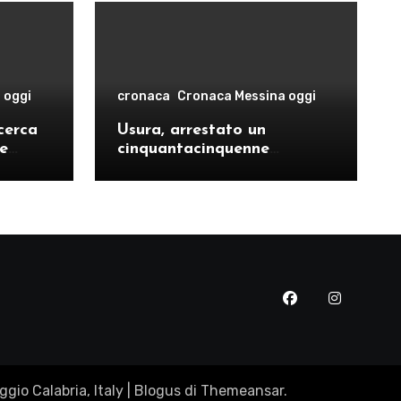
 oggi
cronaca
Cronaca Messina oggi
cerca
Usura, arrestato un
le
cinquantacinquenne
risto
messinese
gio Calabria, Italy
|
Blogus
di
Themeansar
.