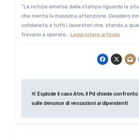
“Le notizie emerse dalla stampa riguardo la situazione interna ad ATM S.p.A. delineano un quadro allarmante,
che merita la massima attenzione. Desidero inn
solidarietà a tutti i lavoratori che, stando a 
trovano a operare…
Leggi intero articolo
Navigazione
Esplode il caso Atm, il Pd chiede confronto 
articoli
sulle denunce di vessazioni ai dipendenti