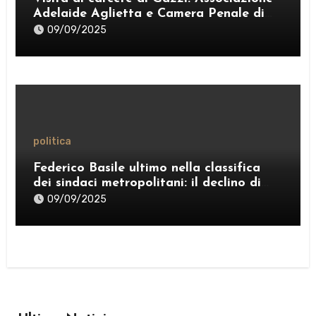
Adelaide Aglietta e Camera Penale di
Messina denunciano carenze di
09/09/2025
personale e promuovono la
riabilitazione attraverso il teatro
politica
Federico Basile ultimo nella classifica
dei sindaci metropolitani: il declino di
Messina e la crisi della politica di “Sud
09/09/2025
Chiama Nord”