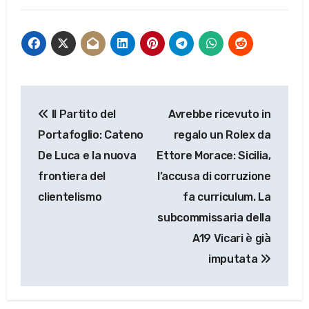
Navigazione
Il Partito del
Avrebbe ricevuto in
articoli
Portafoglio: Cateno
regalo un Rolex da
De Luca e la nuova
Ettore Morace: Sicilia,
frontiera del
l’accusa di corruzione
clientelismo
fa curriculum. La
subcommissaria della
A19 Vicari è già
imputata