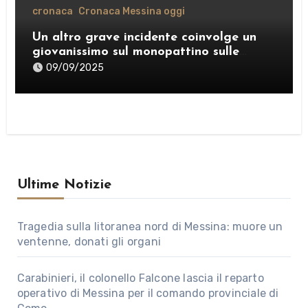
cronaca
Cronaca Messina oggi
Un altro grave incidente coinvolge un
giovanissimo sul monopattino sulle
strade di Messina
09/09/2025
Ultime Notizie
Tragedia sulla litoranea nord di Messina: muore un
ventenne, donati gli organi
Carabinieri, il colonello Falcone lascia il reparto
operativo di Messina per il comando provinciale di