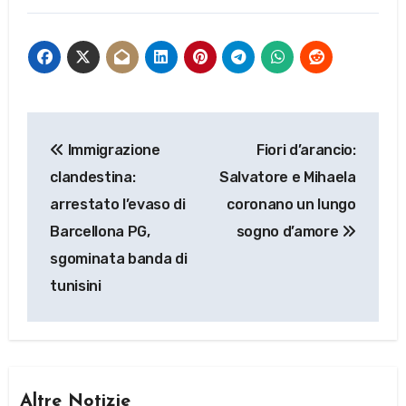
Navigazione
Immigrazione
Fiori d’arancio:
articoli
clandestina:
Salvatore e Mihaela
arrestato l’evaso di
coronano un lungo
Barcellona PG,
sogno d’amore
sgominata banda di
tunisini
Altre Notizie