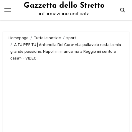
Salta
Gazzetta dello Stretto
al
informazione unificata
contenuto
Homepage
Tutte le notizie
sport
A TU PER TU | Antonella Del Core: «La pallavolo resta la mia
grande passione. Napoli mi manca ma a Reggio mi sento a
casa» – VIDEO