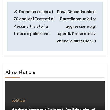
Navigazione
Taormina celebra i
Casa Circondariale di
articoli
70 anni dei Trattati di
Barcellona: un’altra
Messina tra storia,
aggressione agli
futuro e polemiche
agenti. Presa di mira
anche la direttrice
Altre Notizie
politica
Andrea Ferrara (Azione), “solidarietà ai