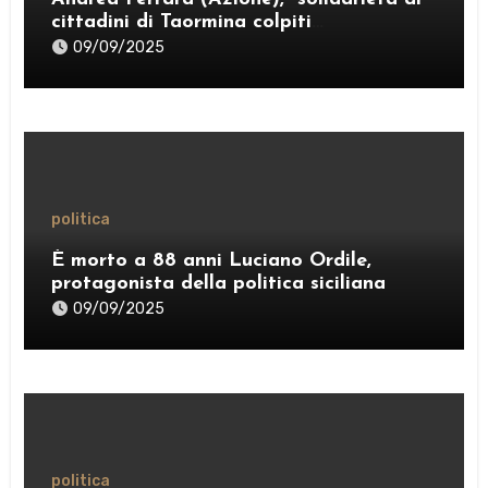
cittadini di Taormina colpiti
dall’ordinanza sui rifiuti; sostegno al
09/09/2025
Comitato “Diritto al Sonno” e al gruppo
PRT”
politica
È morto a 88 anni Luciano Ordile,
protagonista della politica siciliana
09/09/2025
politica