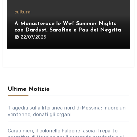
cultura
A Monasterace le Wwf Summer Nights
con Dardust, Sarafine e Pau dei Negrita
22/07/2025
Ultime Notizie
Tragedia sulla litoranea nord di Messina: muore un
ventenne, donati gli organi
Carabinieri, il colonello Falcone lascia il reparto