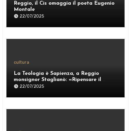
Reggio, il Cis omaggia il poeta Eugenio
Montale
22/07/2025
cultura
La Teologia è Sapienza, a Reggio
monsignor Staglianò: «Ripensare il
pensiero per esercitare una “ragione
22/07/2025
credente”» – VIDEO