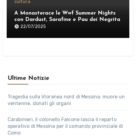
cultura
A Monasterace le Wwf Summer Nights
con Dardust, Sarafine e Pau dei Negrita
22/07/2025
Ultime Notizie
Tragedia sulla litoranea nord di Messina: muore un
ventenne, donati gli organi
Carabinieri, il colonello Falcone lascia il reparto
operativo di Messina per il comando provinciale di
Como