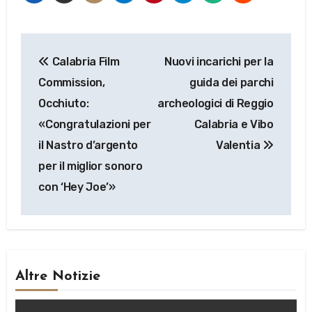
Navigazione
Calabria Film
Nuovi incarichi per la
articoli
Commission,
guida dei parchi
Occhiuto:
archeologici di Reggio
«Congratulazioni per
Calabria e Vibo
il Nastro d’argento
Valentia
per il miglior sonoro
con ‘Hey Joe’»
Altre Notizie