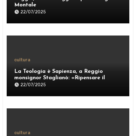
Montale
22/07/2025
cultura
La Teologia è Sapienza, a Reggio
monsignor Staglianò: «Ripensare il
pensiero per esercitare una “ragione
22/07/2025
credente”» – VIDEO
cultura