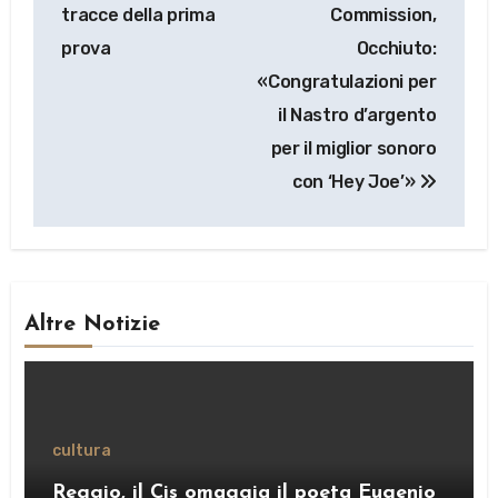
articoli
tracce della prima
Commission,
prova
Occhiuto:
«Congratulazioni per
il Nastro d’argento
per il miglior sonoro
con ‘Hey Joe’»
Altre Notizie
cultura
Reggio, il Cis omaggia il poeta Eugenio