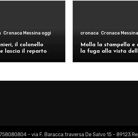
a
Cronaca Messina oggi
cronaca
Cronaca Messina
ieri, il colonello
Molla la stampella e 
e lascia il reparto
la fuga alla vista del
ivo di Messina per il
volanti, arrestato a C
o provinciale di
Re
2758080804 - via F. Baracca traversa De Salvo 15 - 89123 Reg