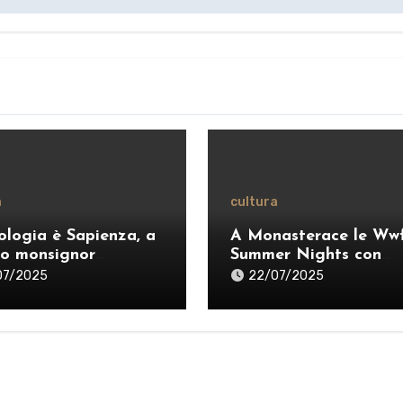
a
cultura
ologia è Sapienza, a
A Monasterace le Ww
o monsignor
Summer Nights con
anò: «Ripensare il
Dardust, Sarafine e P
07/2025
22/07/2025
ero per esercitare
dei Negrita
ragione credente”» –
O