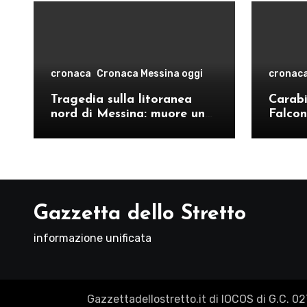
cronaca
Cronaca Messina oggi
cronac
Tragedia sulla litoranea
Carabin
nord di Messina: muore un
Falcon
ventenne, donati gli organi
operat
comand
Como
Gazzetta dello Stretto
informazione unificata
Gazzettadellostretto.it di IOCOS di G.C. 0