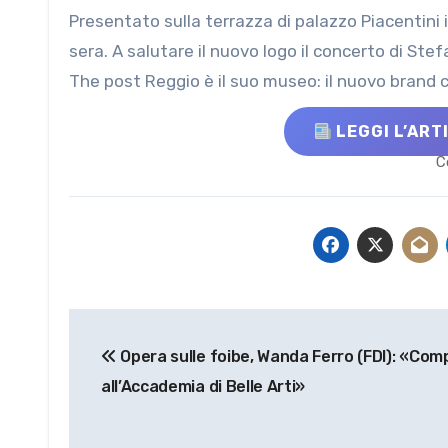
Presentato sulla terrazza di palazzo Piacentini il nuovo volto del Marc e lanciato il nuovo sito, on line da ieri
sera. A salutare il nuovo logo il concerto di Ste
The post Reggio è il suo museo: il nuovo brand 
LEGGI L’ART
C
Navigazione
Opera sulle foibe, Wanda Ferro (FDI): «Com
articoli
all’Accademia di Belle Arti»