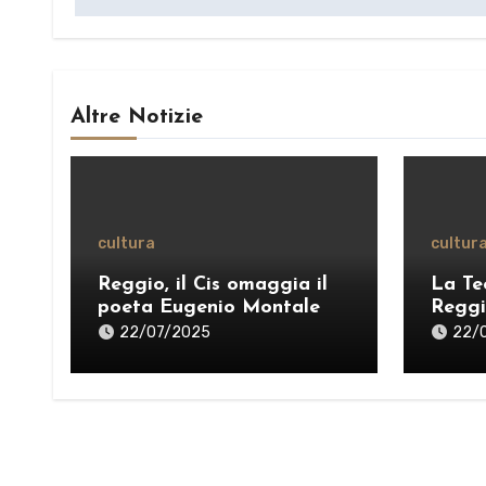
Altre Notizie
cultura
cultur
Reggio, il Cis omaggia il
La Te
poeta Eugenio Montale
Reggi
Stagli
22/07/2025
22/
pensi
una “
VIDE