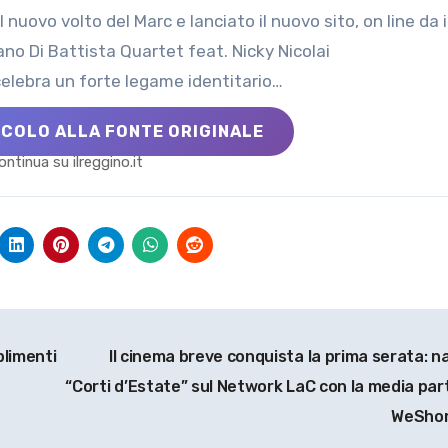
fano Di Battista Quartet feat. Nicky Nicolai
celebra un forte legame identitario…
ICOLO ALLA FONTE ORIGINALE
ontinua su ilreggino.it
plimenti
Il cinema breve conquista la prima serata: n
“Corti d’Estate” sul Network LaC con la media par
WeSho