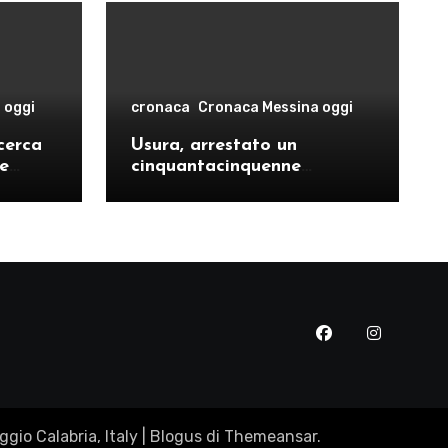
 oggi
cronaca
Cronaca Messina oggi
cerca
Usura, arrestato un
le
cinquantacinquenne
risto
messinese
gio Calabria, Italy
|
Blogus
di
Themeansar
.