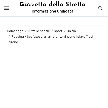
Salta
Gazzetta dello Stretto
al
informazione unificata
contenuto
Homepage
Tutte le notizie
sport
Calcio
Reggina – Scafatese: gli amaranto vincono i playoff del
girone I!