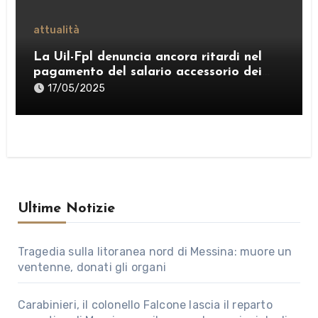
attualità
La Uil-Fpl denuncia ancora ritardi nel
pagamento del salario accessorio dei
dipendenti comunali
17/05/2025
Ultime Notizie
Tragedia sulla litoranea nord di Messina: muore un
ventenne, donati gli organi
Carabinieri, il colonello Falcone lascia il reparto