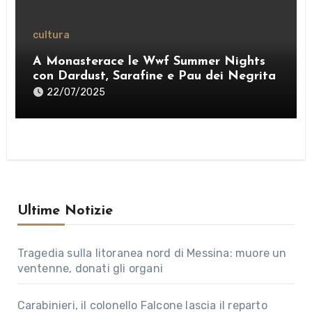
cultura
A Monasterace le Wwf Summer Nights
con Dardust, Sarafine e Pau dei Negrita
22/07/2025
Ultime Notizie
Tragedia sulla litoranea nord di Messina: muore un
ventenne, donati gli organi
Carabinieri, il colonello Falcone lascia il reparto