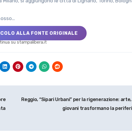
 Milano, si aggiungono le città di Lignano, Torino, Bologn
omosso…
ICOLO ALLA FONTE ORIGINALE
inua su stampalibera.it
ore
Reggio, “Sipari Urbani” per la rigenerazione: arte,
nta
giovani trasformano la perifer