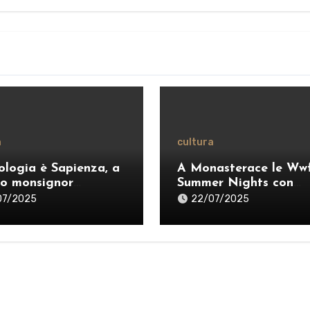
a
cultura
ologia è Sapienza, a
A Monasterace le Ww
o monsignor
Summer Nights con
anò: «Ripensare il
Dardust, Sarafine e P
07/2025
22/07/2025
ero per esercitare
dei Negrita
ragione credente”» –
O