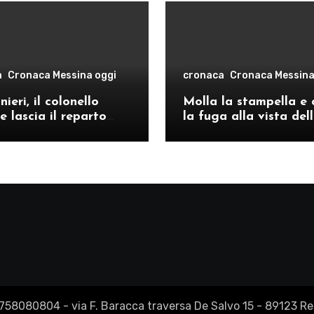
a
Cronaca Messina oggi
cronaca
Cronaca Messina
ieri, il colonello
Molla la stampella e 
e lascia il reparto
la fuga alla vista del
ivo di Messina per il
volanti, arrestato a C
o provinciale di
Re
2758080804 - via F. Baracca traversa De Salvo 15 - 89123 Reg