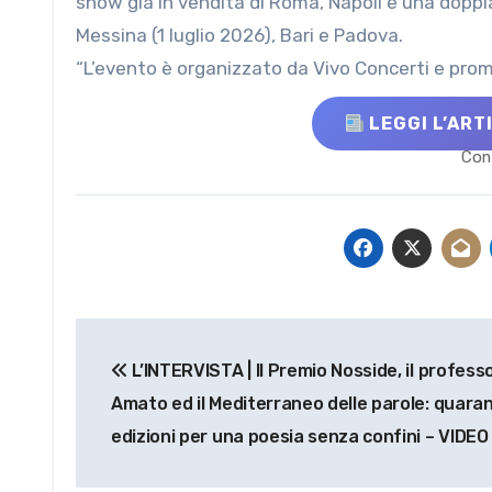
show già in vendita di Roma, Napoli e una doppia
Messina (1 luglio 2026), Bari e Padova.
“L’evento è organizzato da Vivo Concerti e pr
LEGGI L’ART
Cont
Navigazione
L’INTERVISTA | Il Premio Nosside, il profess
articoli
Amato ed il Mediterraneo delle parole: quara
edizioni per una poesia senza confini – VIDEO