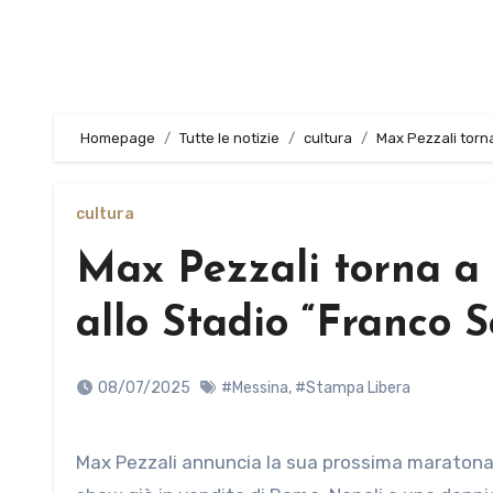
Homepage
Tutte le notizie
cultura
Max Pezzali torna
cultura
Max Pezzali torna a 
allo Stadio “Franco S
08/07/2025
#Messina
,
#Stampa Libera
Max Pezzali annuncia la sua prossima maratona estiva, MAX FOREVER GLI ANNI D’ORO – STADI 2026. Oltre agli