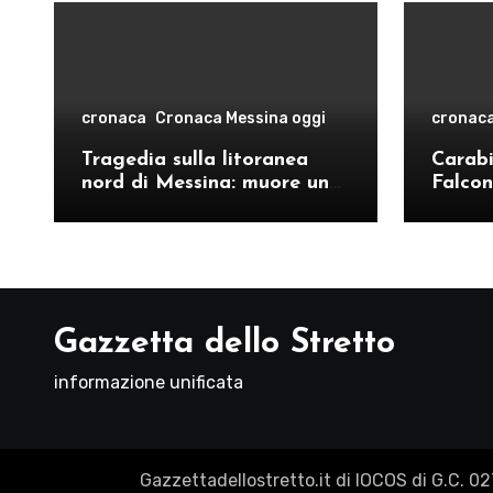
cronaca
Cronaca Messina oggi
cronac
Tragedia sulla litoranea
Carabin
nord di Messina: muore un
Falcon
ventenne, donati gli organi
operat
comand
Como
Gazzetta dello Stretto
informazione unificata
Gazzettadellostretto.it di IOCOS di G.C. 0