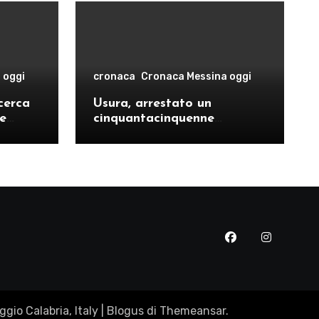
 oggi
cronaca
Cronaca Messina oggi
cerca
Usura, arrestato un
le
cinquantacinquenne
risto
messinese
gio Calabria, Italy
|
Blogus
di
Themeansar
.