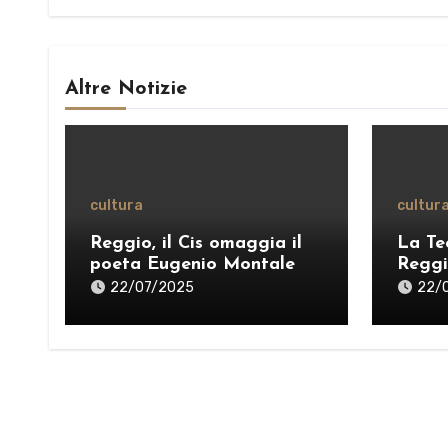
Altre Notizie
cultura
cultur
Reggio, il Cis omaggia il
La Te
poeta Eugenio Montale
Reggi
Stagli
22/07/2025
22/
pensi
una “
VIDE