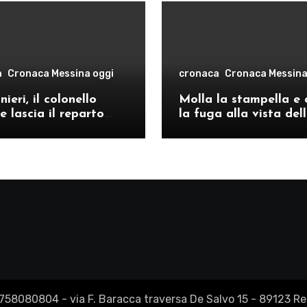
a
Cronaca Messina oggi
cronaca
Cronaca Messina
ieri, il colonello
Molla la stampella e 
e lascia il reparto
la fuga alla vista del
ivo di Messina per il
volanti, arrestato a C
o provinciale di
Re
2758080804 - via F. Baracca traversa De Salvo 15 - 89123 Reg