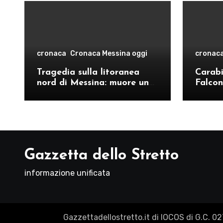
cronaca
Cronaca Messina oggi
cronac
Tragedia sulla litoranea
Carabin
nord di Messina: muore un
Falcon
ventenne, donati gli organi
operat
comand
Como
Gazzetta dello Stretto
informazione unificata
Gazzettadellostretto.it di IOCOS di G.C. 0