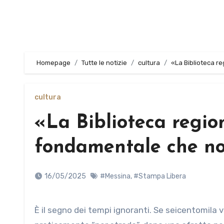
Homepage
Tutte le notizie
cultura
«La Biblioteca r
cultura
«La Biblioteca regio
fondamentale che no
16/05/2025
#Messina
,
#Stampa Libera
È il segno dei tempi ignoranti. Se seicentomila volumi e una importantissima emeroteca rischiano di finire