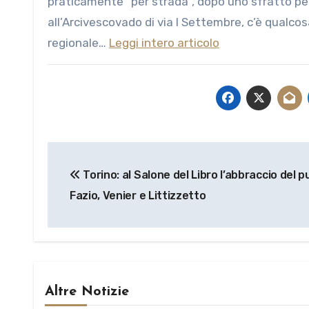
praticamente “per strada”, dopo uno sfratto per
all’Arcivescovado di via I Settembre, c’è qualcosa
regionale…
Leggi intero articolo
Navigazione
Torino: al Salone del Libro l’abbraccio del p
articoli
Fazio, Venier e Littizzetto
Altre Notizie