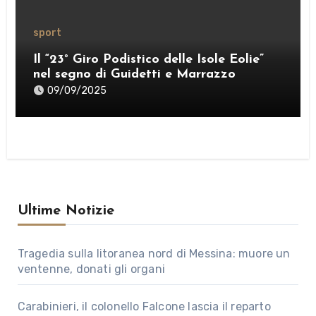
sport
Il “23° Giro Podistico delle Isole Eolie”
nel segno di Guidetti e Marrazzo
09/09/2025
Ultime Notizie
Tragedia sulla litoranea nord di Messina: muore un
ventenne, donati gli organi
Carabinieri, il colonello Falcone lascia il reparto