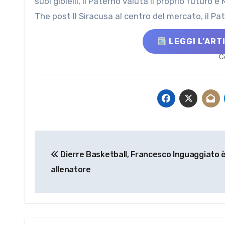
suoi gioielli, il Paternò valuta il proprio futuro
The post Il Siracusa al centro del mercato, il P
LEGGI L’ART
C
Navigazione
Dierre Basketball, Francesco Inguaggiato è
articoli
allenatore