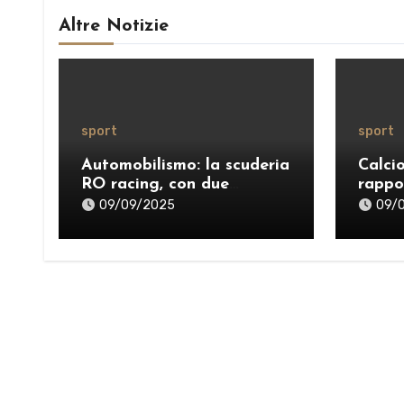
Altre Notizie
sport
sport
Automobilismo: la scuderia
Calci
RO racing, con due
rappo
successi, protagonista del
09/09/2025
09/
weekend