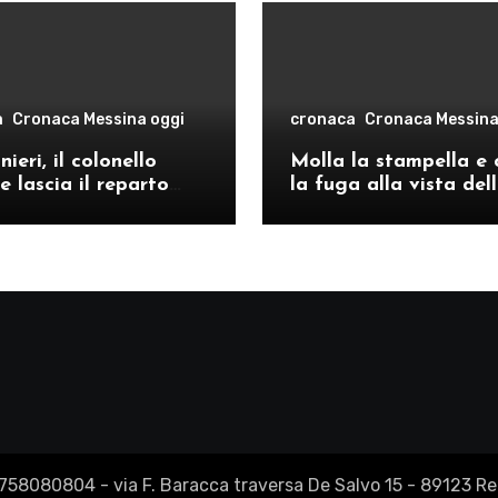
a
Cronaca Messina oggi
cronaca
Cronaca Messina
ieri, il colonello
Molla la stampella e 
e lascia il reparto
la fuga alla vista del
ivo di Messina per il
volanti, arrestato a C
o provinciale di
Re
2758080804 - via F. Baracca traversa De Salvo 15 - 89123 Reg