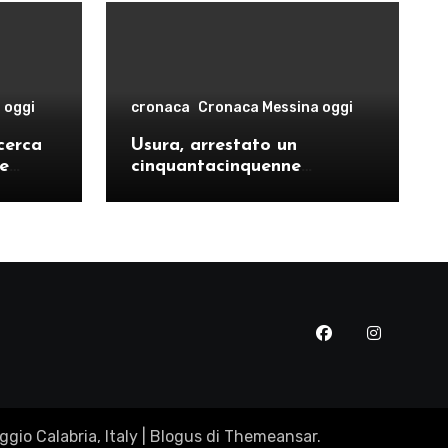
 oggi
cronaca
Cronaca Messina oggi
cerca
Usura, arrestato un
le
cinquantacinquenne
risto
messinese
gio Calabria, Italy
|
Blogus
di
Themeansar
.