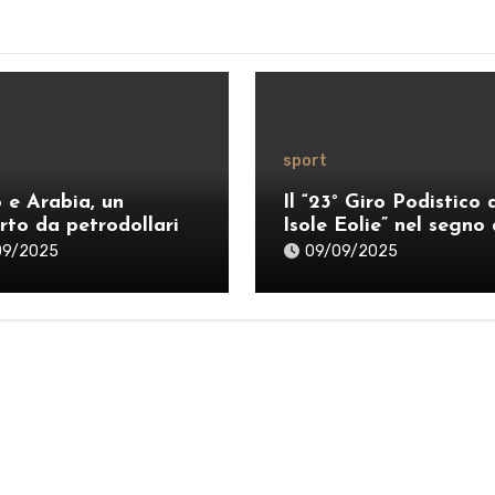
sport
o e Arabia, un
Il “23° Giro Podistico 
rto da petrodollari
Isole Eolie” nel segno 
Guidetti e Marrazzo
09/2025
09/09/2025