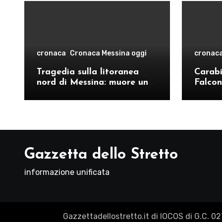
cronaca
Cronaca Messina oggi
cronac
Tragedia sulla litoranea
Carabin
nord di Messina: muore un
Falcon
ventenne, donati gli organi
operat
comand
Como
Gazzetta dello Stretto
informazione unificata
Gazzettadellostretto.it di IOCOS di G.C. 0