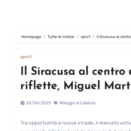
Homepage
Tutte le notizie
sport
Il Siracusa al centr
sport
Il Siracusa al centro
riflette, Miguel Mar
20/06/2025
#Reggio di Calabria
Tra opportunità e nuove strade, il mercato estivo offre spunti interessanti: il Siracusa gestisce le richieste per i