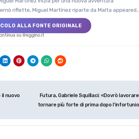
 e Miguel Martínez inizia per una nuova avventura
aternò riflette, Miguel Martínez riparte da Malta appeared
ICOLO ALLA FONTE ORIGINALE
ontinua su ilreggino.it
 il nuovo
Futura, Gabriele Squillaci: «Dovrò lavorare
tornare più forte di prima dopo l’infortuni