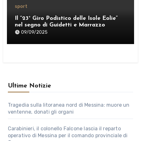
sport
Il “23° Giro Podistico delle Isole Eolie”
nel segno di Guidetti e Marrazzo
09/09/2025
Ultime Notizie
Tragedia sulla litoranea nord di Messina: muore un
ventenne, donati gli organi
Carabinieri, il colonello Falcone lascia il reparto
operativo di Messina per il comando provinciale di