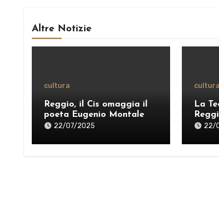
Altre Notizie
cultura
cultur
Reggio, il Cis omaggia il
La Te
poeta Eugenio Montale
Reggi
Stagli
22/07/2025
22/
pensi
una “
VIDE