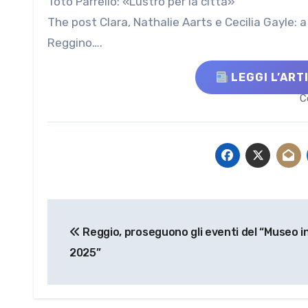
Totò Parrello: «Lustro per la città»
The post Clara, Nathalie Aarts e Cecilia Gayle: a 
Reggino….
LEGGI L’ART
C
Navigazione
Reggio, proseguono gli eventi del “Museo i
articoli
2025”