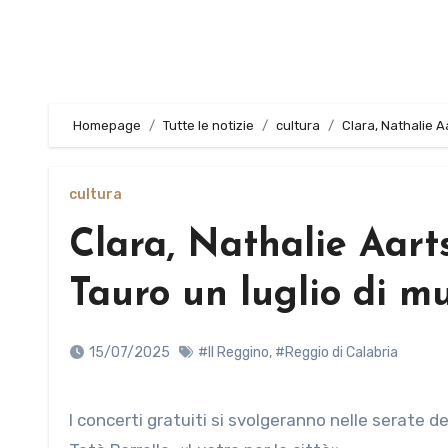
Homepage
Tutte le notizie
cultura
Clara, Nathalie Aa
cultura
Clara, Nathalie Aarts
Tauro un luglio di mu
15/07/2025
#Il Reggino
,
#Reggio di Calabria
I concerti gratuiti si svolgeranno nelle serate del 17 e 18 luglio sul lungomare gioiese. L’assessore agli spettacoli