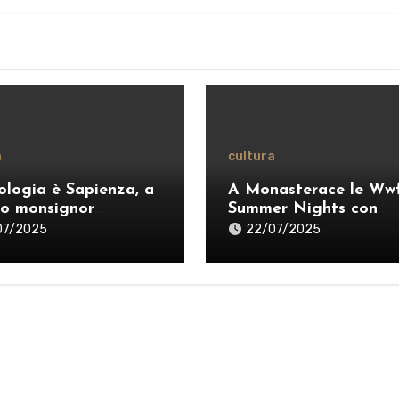
a
cultura
ologia è Sapienza, a
A Monasterace le Ww
o monsignor
Summer Nights con
anò: «Ripensare il
Dardust, Sarafine e P
07/2025
22/07/2025
ero per esercitare
dei Negrita
ragione credente”» –
O