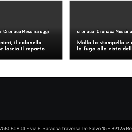
a
Cronaca Messina oggi
cronaca
Cronaca Messina
ieri, il colonello
Molla la stampella e 
e lascia il reparto
la fuga alla vista del
ivo di Messina per il
volanti, arrestato a C
o provinciale di
Re
2758080804 - via F. Baracca traversa De Salvo 15 - 89123 Reg