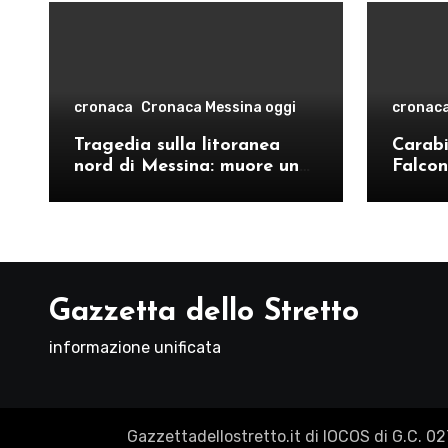
cronaca
Cronaca Messina oggi
cronac
Tragedia sulla litoranea
Carabin
nord di Messina: muore un
Falcon
ventenne, donati gli organi
operat
comand
Como
Gazzetta dello Stretto
informazione unificata
Gazzettadellostretto.it di IOCOS di G.C. 0