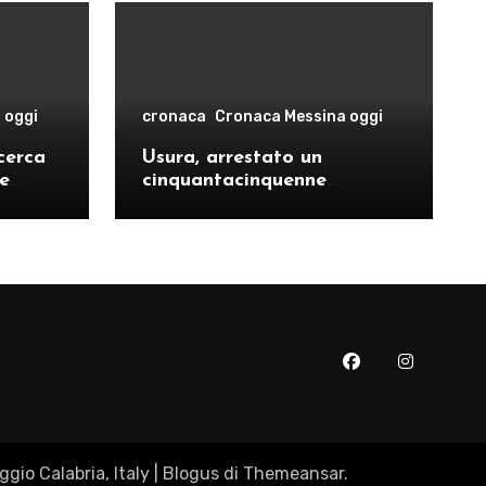
 oggi
cronaca
Cronaca Messina oggi
cerca
Usura, arrestato un
le
cinquantacinquenne
risto
messinese
gio Calabria, Italy
|
Blogus
di
Themeansar
.