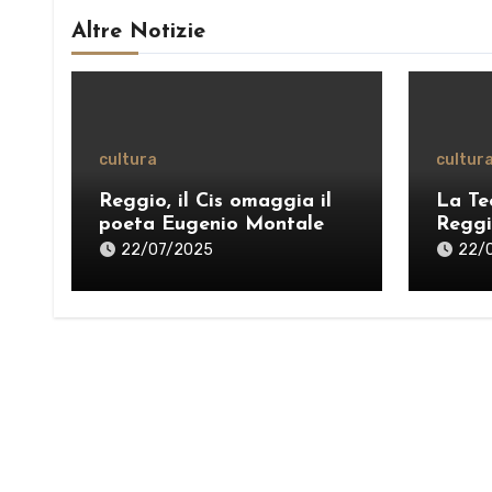
Altre Notizie
cultura
cultur
Reggio, il Cis omaggia il
La Te
poeta Eugenio Montale
Reggi
Stagli
22/07/2025
22/
pensi
una “
VIDE