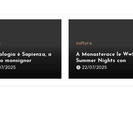
a
cultura
ologia è Sapienza, a
A Monasterace le Ww
o monsignor
Summer Nights con
anò: «Ripensare il
Dardust, Sarafine e P
07/2025
22/07/2025
ero per esercitare
dei Negrita
ragione credente”» –
O