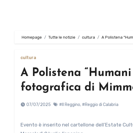
Homepage
Tutte le notizie
cultura
A Polistena “Hum
cultura
A Polistena “Humani 
fotografica di Mimm
07/07/2025
#Il Reggino
,
#Reggio di Calabria
Evento è inserito nel cartellone dell’Estate Culturale Polistenese 2025 ed è promosso da Arte che Parla Aps.