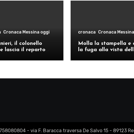
a
Cronaca Messina oggi
cronaca
Cronaca Messina
ieri, il colonello
Molla la stampella e 
e lascia il reparto
la fuga alla vista del
ivo di Messina per il
volanti, arrestato a C
o provinciale di
Re
2758080804 - via F. Baracca traversa De Salvo 15 - 89123 Reg