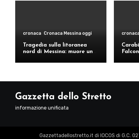
cronaca
Cronaca Messina oggi
cronac
Tragedia sulla litoranea
Carabin
nord di Messina: muore un
Falcon
ventenne, donati gli organi
operat
comand
Como
Gazzetta dello Stretto
informazione unificata
Gazzettadellostretto.it di IOCOS di G.C. 0