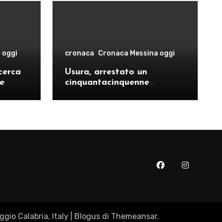
 oggi
cronaca
Cronaca Messina oggi
cerca
Usura, arrestato un
le
cinquantacinquenne
risto
messinese
gio Calabria, Italy
|
Blogus
di
Themeansar
.