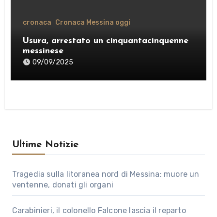
cronaca
Cronaca Messina oggi
Usura, arrestato un cinquantacinquenne
messinese
09/09/2025
Ultime Notizie
Tragedia sulla litoranea nord di Messina: muore un
ventenne, donati gli organi
Carabinieri, il colonello Falcone lascia il reparto