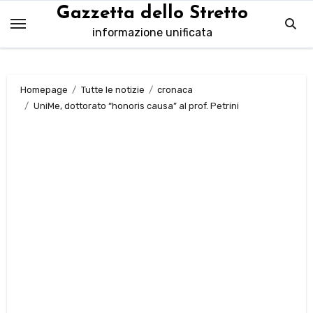
Salta
Gazzetta dello Stretto
al
informazione unificata
contenuto
Homepage
Tutte le notizie
cronaca
UniMe, dottorato “honoris causa” al prof. Petrini