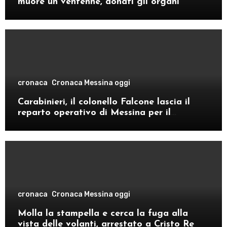
muore un ventenne, donati gli organi
cronaca
Cronaca Messina oggi
Carabinieri, il colonello Falcone lascia il
reparto operativo di Messina per il
comando provinciale di Como
cronaca
Cronaca Messina oggi
Molla la stampella e cerca la fuga alla
vista delle volanti, arrestato a Cristo Re