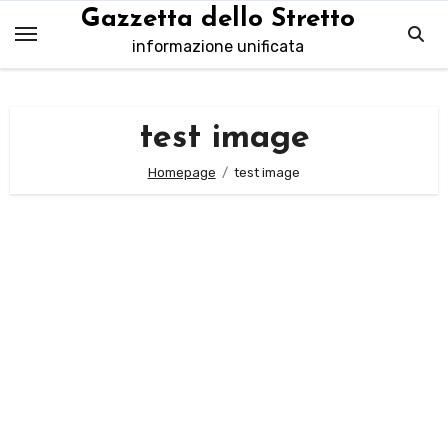
Salta
Gazzetta dello Stretto
al
informazione unificata
contenuto
test image
Homepage
test image