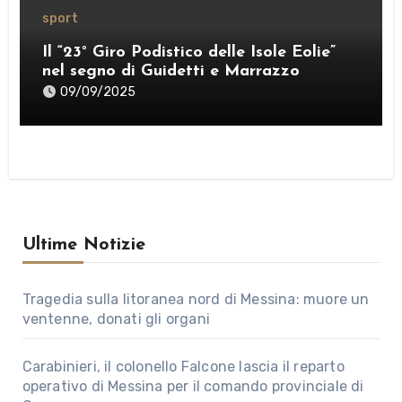
sport
Il “23° Giro Podistico delle Isole Eolie”
nel segno di Guidetti e Marrazzo
09/09/2025
Ultime Notizie
Tragedia sulla litoranea nord di Messina: muore un
ventenne, donati gli organi
Carabinieri, il colonello Falcone lascia il reparto
operativo di Messina per il comando provinciale di