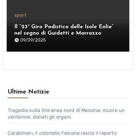
sport
Il “23° Giro Podistico delle Isole Eolie”
nel segno di Guidetti e Marrazzo
09/09/2025
Ultime Notizie
Tragedia sulla litoranea nord di Messina: muore un
ventenne, donati gli organi
Carabinieri, il colonello Falcone lascia il reparto