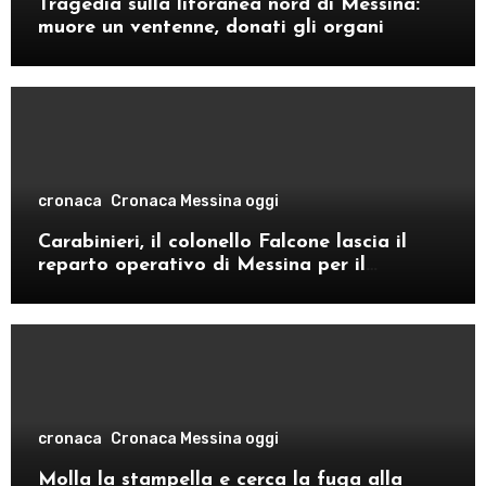
Tragedia sulla litoranea nord di Messina:
muore un ventenne, donati gli organi
cronaca
Cronaca Messina oggi
Carabinieri, il colonello Falcone lascia il
reparto operativo di Messina per il
comando provinciale di Como
cronaca
Cronaca Messina oggi
Molla la stampella e cerca la fuga alla