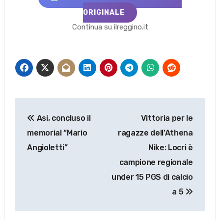
ORIGINALE
Continua su ilreggino.it
Navigazione
Asi, concluso il
Vittoria per le
articoli
memorial “Mario
ragazze dell’Athena
Angioletti”
Nike: Locri è
campione regionale
under 15 PGS di calcio
a 5