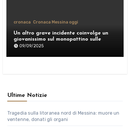
cronaca
Cronaca Messina oggi
Un altro grave incidente coinvolge un
giovanissimo sul monopattino sulle
strade di Messina
09/09/2025
Ultime Notizie
Tragedia sulla litoranea nord di Messina: muore un
ventenne, donati gli organi