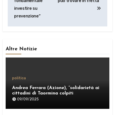
fondamentale
può trovare in fretta”
investire su
prevenzione”
Altre Notizie
politica
Andrea Ferrara (Azione), “solidarietà ai
cittadini di Taormina colpiti
dall’ordinanza sui rifiuti; sostegno al
09/09/2025
Comitato “Diritto al Sonno” e al gruppo
PRT”