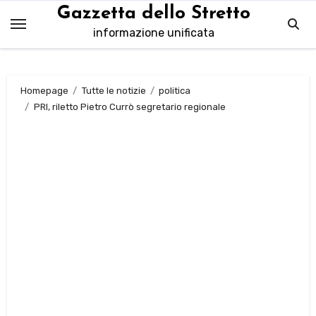
Salta
Gazzetta dello Stretto
al
informazione unificata
contenuto
Homepage
Tutte le notizie
politica
PRI, riletto Pietro Currò segretario regionale