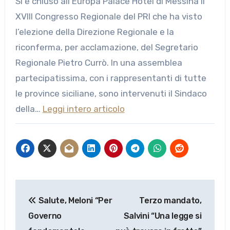
Si è chiuso all’Europa Palace Hotel di Messina il
XVIII Congresso Regionale del PRI che ha visto
l’elezione della Direzione Regionale e la
riconferma, per acclamazione, del Segretario
Regionale Pietro Currò. In una assemblea
partecipatissima, con i rappresentanti di tutte
le province siciliane, sono intervenuti il Sindaco
della…
Leggi intero articolo
Navigazione
Salute, Meloni “Per
Terzo mandato,
articoli
Governo
Salvini “Una legge si