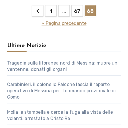
Paginazione
1
…
67
68
degli
« Pagina precedente
articoli
Ultime Notizie
Tragedia sulla litoranea nord di Messina: muore un
ventenne, donati gli organi
Carabinieri, il colonello Falcone lascia il reparto
operativo di Messina per il comando provinciale di
Como
Molla la stampella e cerca la fuga alla vista delle
volanti, arrestato a Cristo Re