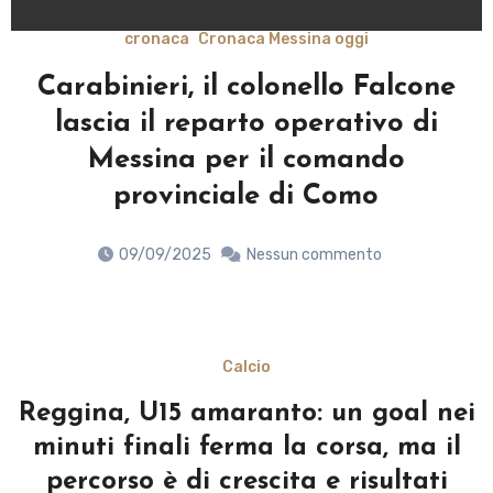
naca
Cronaca Messina oggi
crona
ri, il colonello Falcone
Molla la st
il reparto operativo di
alla vista d
ina per il comando
ovinciale di Como
09/09/
09/2025
Nessun commento
Calcio
Reggina, U15 amaranto: un goal nei
minuti finali ferma la corsa, ma il
percorso è di crescita e risultati