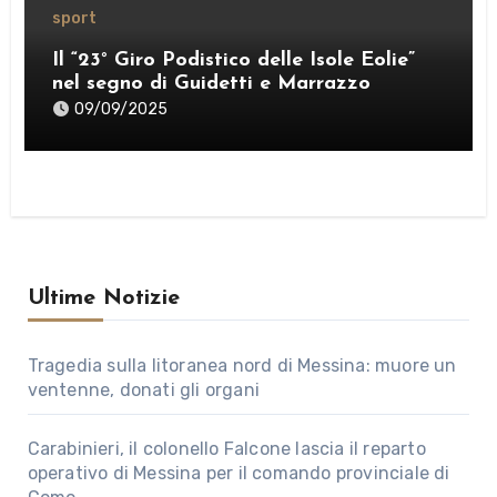
sport
Il “23° Giro Podistico delle Isole Eolie”
nel segno di Guidetti e Marrazzo
09/09/2025
Ultime Notizie
Tragedia sulla litoranea nord di Messina: muore un
ventenne, donati gli organi
Carabinieri, il colonello Falcone lascia il reparto
operativo di Messina per il comando provinciale di