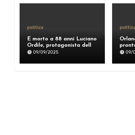
politica
politic
È morto a 88 anni Luciano
Orlan
Ordile, protagonista della
pront
politica siciliana
2025–
09/09/2025
09/
staff 
inter