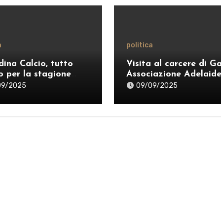
a
politica
dina Calcio, tutto
Visita al carcere di Ga
o per la stagione
Associazione Adelaid
26: ecco il nuovo
Aglietta e Camera Pe
09/2025
09/09/2025
e lo sponsor
di Messina denuncian
nazionale
carenze di personale 
promuovono la
riabilitazione attraver
teatro