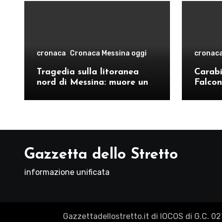
cronaca
Cronaca Messina oggi
cronac
Tragedia sulla litoranea
Carabin
nord di Messina: muore un
Falcon
ventenne, donati gli organi
operat
comand
Como
Gazzetta dello Stretto
informazione unificata
Gazzettadellostretto.it di IOCOS di G.C. 0