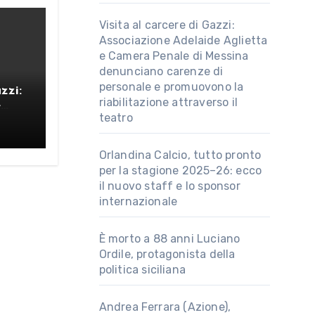
Visita al carcere di Gazzi:
Associazione Adelaide Aglietta
e Camera Penale di Messina
denunciano carenze di
personale e promuovono la
zzi:
riabilitazione attraverso il
e
teatro
nale
o
e
Orlandina Calcio, tutto pronto
per la stagione 2025–26: ecco
so il
il nuovo staff e lo sponsor
internazionale
È morto a 88 anni Luciano
Ordile, protagonista della
politica siciliana
Andrea Ferrara (Azione),