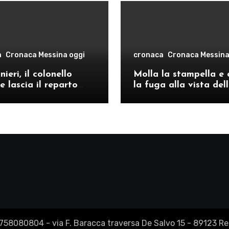
a
Cronaca Messina oggi
cronaca
Cronaca Messina
ieri, il colonello
Molla la stampella e 
e lascia il reparto
la fuga alla vista del
ivo di Messina per il
volanti, arrestato a C
o provinciale di
Re
2758080804 - via F. Baracca traversa De Salvo 15 - 89123 Reg