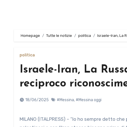
Homepage
Tutte le notizie
politica
Israele-Iran, La
politica
Israele-Iran, La Rus
reciproco riconoscim
18/06/2025
#Messina
,
#Messina oggi
MILANO (ITALPRESS) – “Io ho sempre detto che per trovare una linea definitiva di pace in Medio Oriente, con i