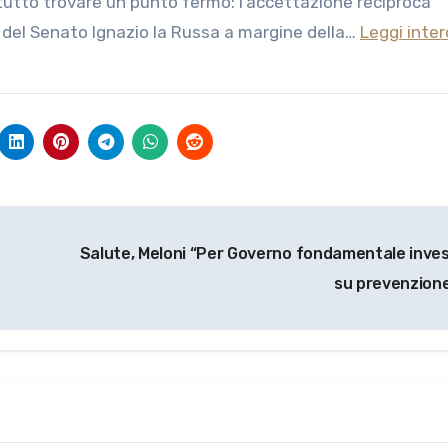
 tutto trovare un punto fermo: l’accettazione reciproca
te del Senato Ignazio la Russa a margine della…
Leggi inter
Salute, Meloni “Per Governo fondamentale inves
su prevenzion