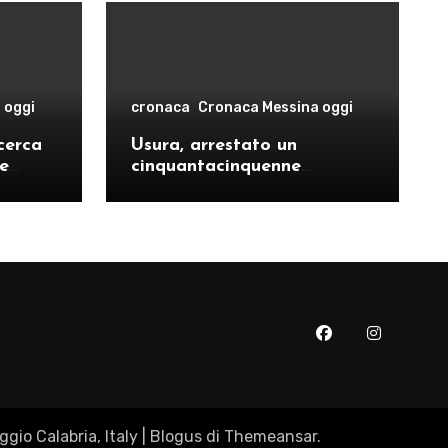
 oggi
cronaca
Cronaca Messina oggi
cerca
Usura, arrestato un
le
cinquantacinquenne
risto
messinese
gio Calabria, Italy
|
Blogus
di
Themeansar
.