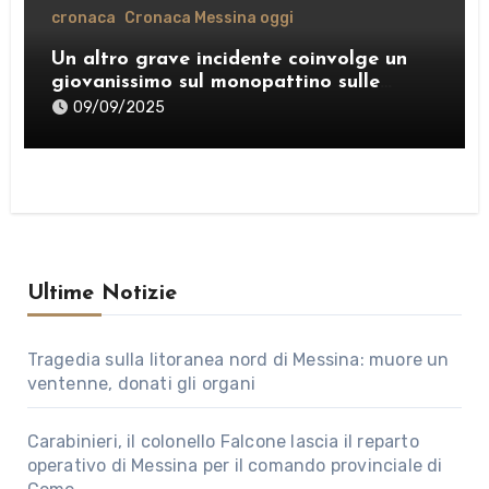
cronaca
Cronaca Messina oggi
Un altro grave incidente coinvolge un
giovanissimo sul monopattino sulle
strade di Messina
09/09/2025
Ultime Notizie
Tragedia sulla litoranea nord di Messina: muore un
ventenne, donati gli organi
Carabinieri, il colonello Falcone lascia il reparto
operativo di Messina per il comando provinciale di